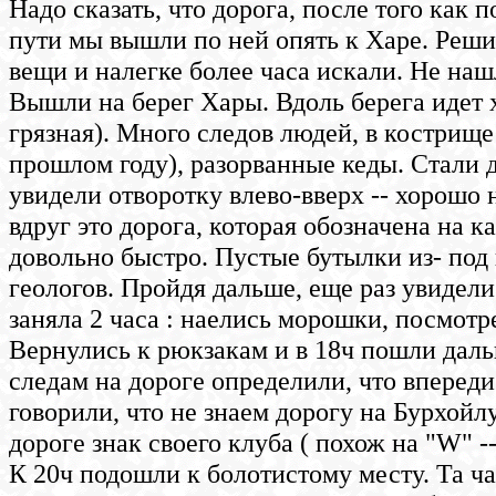
Надо сказать, что дорога, после того как п
пути мы вышли по ней опять к Харе. Реш
вещи и налегке более часа искали. Не наш
Вышли на берег Хары. Вдоль берега идет 
грязная). Много следов людей, в кострище
прошлом году), разорванные кеды. Стали д
увидели отворотку влево-вверх -- хорошо 
вдруг это дорога, которая обозначена на к
довольно быстро. Пустые бутылки из- под 
геологов. Пройдя дальше, еще раз увидел
заняла 2 часа : наелись морошки, посмотр
Вернулись к рюкзакам и в 18ч пошли даль
следам на дороге определили, что впере
говорили, что не знаем дорогу на Бурхойл
дороге знак своего клуба ( похож на "W" 
К 20ч подошли к болотистому месту. Та ча