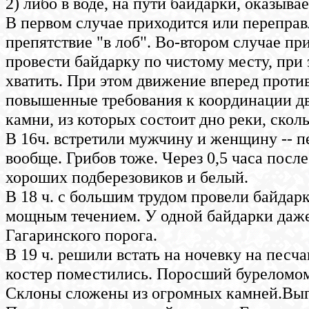
2) либо в воде, на пути байдарки, оказывае
В первом случае приходится или переправл
препятствие "в лоб". Во-втором случае при
провести байдарку по чистому месту, при
хватить. При этом движение вперед против 
повышенные требования к координации дв
камни, из которых состоит дно реки, скол
В 16ч. встретили мужчину и женщину -- п
вообще. Грибов тоже. Через 0,5 часа посл
хороших подберезовиков и белый.
В 18 ч. с большим трудом провели байдар
мощным течением. У одной байдарки даже 
Гагаринского порога.
В 19 ч. решили встать на ночевку на песча
костер поместились. Поросший буреломом 
Склоны сложены из огромных камней.Выгля