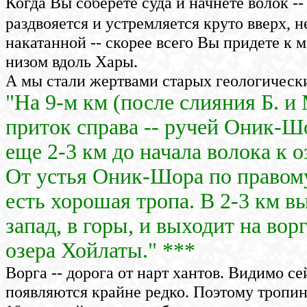
Когда Вы соберете суда и начнете волок -
раздвояется и устремляется круто вверх, н
накатанной -- скорее всего Вы придете к 
низом вдоль Хары.
А мы стали жертвами старых геологически
"На 9-м км (после слияния Б. и
приток справа -- ручей Оник-Ш
еще 2-3 км до начала волока к о
От устья Оник-Шора по правом
есть хорошая тропа. В 2-3 км в
запад, в горы, и выходит на вор
озера Хойлаты." ***
Ворга -- дорога от нарт хантов. Видимо се
появляются крайне редко. Поэтому тропин