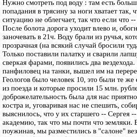
Нужно смотреть под воду : там есть больш
попадания в трясину за ноги хватает так,
ситуацию не облегчает, так что если что -
После болота дорога уходит влево и, обог
заночевать в 21ч. Воду брали из ручья, ко
прозрачная (на всякий случай бросили туд
Только поставили палатку и сварили лапшу
сверкая фарами, появились два вездехода. 
панфиловец на танки, вышел им на перерез
Геологов было человек 10, это были те же
из поезда и которые просили 15 млн. рубл
доброжелательность была для нас приятно
костра и, уговаривая нас не спешить, соб
выяснилось, что у их старшего -- Сергея -
академию, так что мы почти что земляки. 
поужинав, мы разместились в "салоне" ве