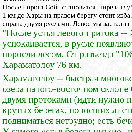
После порога Собь становится шире и глу
1 км до Хары на правом берегу стоит изба
справа двумя руслами. Левое мы застали 
"После устья левого притока --
успокаивается, в русле появляю
поросли лесом. От разъезда "10
Хараматолоу 76 км.
Хараматолоу -- быстрая многово
озера на юго-восточном склоне 
двумя протоками (идти нужно по
крутых берегах, поросших лис
подниматься нетрудно; есть беч
У самого устья берега низкие ,