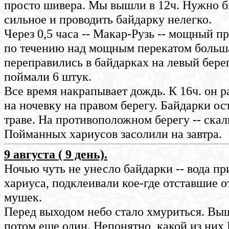
просто шивера. Мы вышли в 12ч. Нужно бы
сильное и проводить байдарку нелегко.
Через 0,5 часа -- Макар-Рузь -- мощный пр
по течению над мощным перекатом большая
переправились в байдарках на левый бере
поймали 6 штук.
Все время накрапывает дождь. К 16ч. он р
на ночевку на правом берегу. Байдарки ос
траве. На противоположном берегу -- скал
Пойманных хариусов засолили на завтра.
9 августа ( 9 день).
Ночью чуть не унесло байдарки -- вода пр
хариуса, подклеивали кое-где отставшие о
мушек.
Перед выходом небо стало хмуриться. Вышл
потом еще один. Непонятно, какой из них 