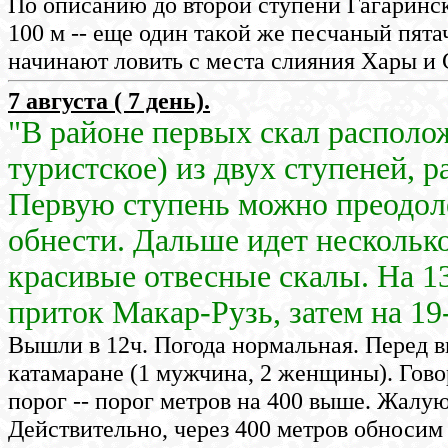
По описанию до второй ступени Гагаринск
100 м -- еще один такой же песчаный пята
начинают ловить с места слияния Хары и 
7 августа ( 7 день).
"В районе первых скал располо
туристское) из двух ступеней, 
Первую ступень можно преодоле
обнести. Дальше идет несколько
красивые отвесные скалы. На 1
приток Макар-Рузь, затем на 19-
Вышли в 12ч. Погода нормальная. Перед в
катамаране (1 мужчина, 2 женщины). Говор
порог -- порог метров на 400 выше. Жалую
Действительно, через 400 метров обносим 