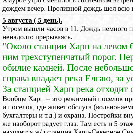
дождем вечер. Проливной дождь шел всю 
5 августа ( 5 день).
Утром вышли часов в 11. Дождь немного п
ненадолго прерываясь.
"Около станции Харп на левом б
ним трехступенчатый порог. Пер
обилие камней. После небольшог
справа впадает река Елгаю, за у
За станцией Харп река отходит 
Вообще Харп -- это режимный поселок при
и поселок, где живет обслуга (вольнонае
бухгалтеры и т.д.) и охрана. Постройки в
же наоборот радует глаз. Там есть и 5-эт
находится ж/д станция Харп-Северное Сия