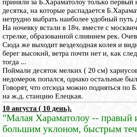
приняли за Б.Хараматолоу только первый
десятка, на которые распадается Б.Харама
нетрудно выбрать наиболее удобный путь 
На ночевку встали в 18ч. вместе с москв
стрелке, образованной слиянием рек. Очев
Сюда же выходит вездеходная колея и видн
берег высокий, ветра почти нет и, как сле
тогда ...
Поймали десяток мелких ( 20 см) хариусо
недомерок попался, однако остальные был
Говорят, что отсюда можно подняться по 
на ж.д. станцию Елецкая.
10 августа ( 10 день).
"Малая Хараматолоу -- правый 
большим уклоном, быстрым тече