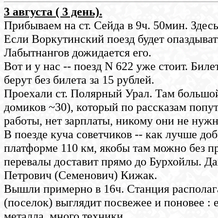
3 августа ( 3 день).
Прибываем на ст. Сейда в 9ч. 50мин. Здес
Если Воркутинский поезд будет опаздывать
Лабытнангов дожидается его.
Вот и у нас -- поезд N 622 уже стоит. Биле
берут без билета за 15 рублей.
Проехали ст. Полярный Урал. Там большой
домиков ~30), который по рассказам попут
работы, нет зарплаты, никому они не нужны
В поезде куча советчиков -- как лучше до
платформе 110 км, якобы там можно без пр
перевалы доставит прямо до Бурхойлы. Да
Петрович (Семенович) Кижак.
Вышли примерно в 16ч. Станция располага
(поселок) выглядит посвежее и поновее : 
металла, много техники.