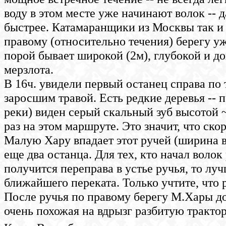
воду в этом месте уже начинают волок -- 
быстрее. Катамаранщики из Москвы так и 
правому (относительно течения) берегу уж
порой бывает широкой (2м), глубокой и до
мерзлота.
В 16ч. увидели первый останец справа по 
заросшим травой. Есть редкие деревья -- 
реки) виден серый скальный зуб высотой ~
раз на этом маршруте. Это значит, что ск
Малую Хару впадает этот ручей (ширина в
еще два останца. Для тех, кто начал волок
получится переправа в устье ручья, то луч
ближайшего переката. Только учтите, что 
После ручья по правому берегу М.Хары до
очень похожая на вдрызг разбитую трактор