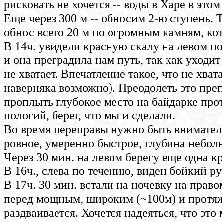
рисковать не хочется -- воды в Харе в это
Еще через 300 м -- обносим 2-ю ступень. Т
обнос всего 20 м по огромным камням, кот
В 14ч. увидели красную скалу на левом по
и она преградила нам путь, так как уходит
не хватает. Впечатление такое, что не хват
наверняка возможно). Преодолеть это пре
проплыть глубокое место на байдарке прот
пологий, берег, что мы и сделали.
Во время переправы нужно быть внимател
ровное, умеренно быстрое, глубина неболь
Через 30 мин. на левом берегу еще одна кр
В 16ч., слева по течению, виден бойкий р
В 17ч. 30 мин. встали на ночевку на прав
перед мощным, широким (~100м) и протяж
раздваивается. Хочется надеяться, что эт