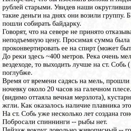
рублей старыми. Увидев наши округлившиес
такие деньги на днях они возили группу. 
пошли собирать байдарку.
Говорят, что на севере не принято отказыва
неподъемную цену. Просимая сумма была н
проконвертировать ее на спирт (может быть
До реки здесь ~400 метров. Река очень ме
вездеходе, то выходить лучше на ст. Собь (
поглубже.
Время от времени садясь на мель, прошли с
ночевку около 20 часов на галечном плесе.
(видимо оттаяла вечная мерзлота), кустарн
жгли. Как оказалось наличие плавника это
На ст. Собь уже несколько лет создана го
Побросали спиннинги -- рыбы нет.
Пейзаж вокруг довольно живописный -- г