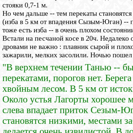
стояки 0,7-1 м.
Но чем дальше -- тем перекаты становятся 
(изба в 5 км от впадения Сызым-Юган) --
тоже есть изба -- в очень плохом состояни
Встали на песчаной косе в 20ч. Недалеко 
дровами не важно : плавник сырой и плохо
зажарили, мелких засолили. Ночью пошел
"В верхнем течении Танью -- б
перекатами, порогов нет. Берег
хвойным лесом. В 5 км от исток
Около устья Лагорты хорошее м
слева впадает приток Сезым-Юг
становятся низкими, местами за
делается очень извилистой. В до