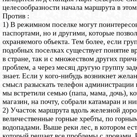
целесообразности начала маршрута в этом 
Против :
1) В режимном поселке могут поинтересов
паспортами, но и другими, которые позво
охраняемого объекта. Тем более, если гру
подобных поселках существует понятие вр
в стране, так и с множеством других прич
проблем, а через месяц другую группу за
знает. Если у кого-нибудь возникнет жела
смысл разыскать телефон администрации 
мы встретили семью (папа, мама, дочь), к
магазин, на почту, собрали катамаран и ни
2) Участок маршрута вдоль железной доро
величественные горные хребты, по горны
водопадами. Выше реки лес, в котором ест
который решает все проблемы с дровами. 