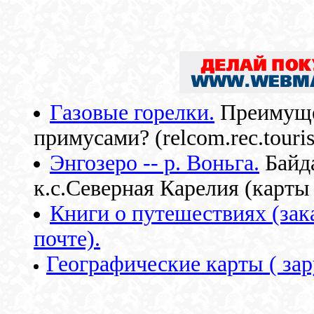
Газовые горелки.
Преимущес
примусами? (relcom.rec.touri
Энгозеро -- р. Воньга.
Байд
к.с.Северная Карелия (карты
Книги о путешествиях (зака
почте).
Географические карты ( за