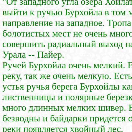
"От западного угла озера Хойла
выйти к ручью Бурхойла в том м
направление на западное. Тропа
болотистых мест не очень много
совершить радиальный выход н
Урала -- Пайер.
Ручей Бурхойла очень мелкий. 
реку, так же очень мелкую. Ест
устья ручья берега Бурхойлы к
лиственницы и полярные березк
много длинных мелких шивер. В
безводны и байдарки придется 
реки появляется хвойный лес.