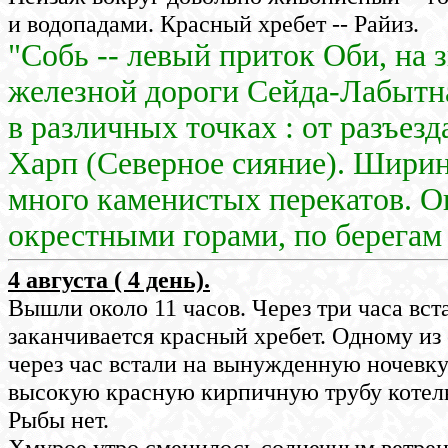
и водопадами. Красный хребет -- Райиз.
"Собь -- левый приток Оби, на 
железной дороги Сейда-Лабытн
в различных точках : от разъезд
Харп (Северное сияние). Ширина
много каменистых перекатов. О
окрестными горами, по берегам
4 августа ( 4 день).
Вышли около 11 часов. Через три часа вста
заканчивается красный хребет. Одному из 
через час встали на вынужденную ночевку
высокую красную кирпичную трубу котел
Рыбы нет.
Хмурое утро сменилось солнечным ветре