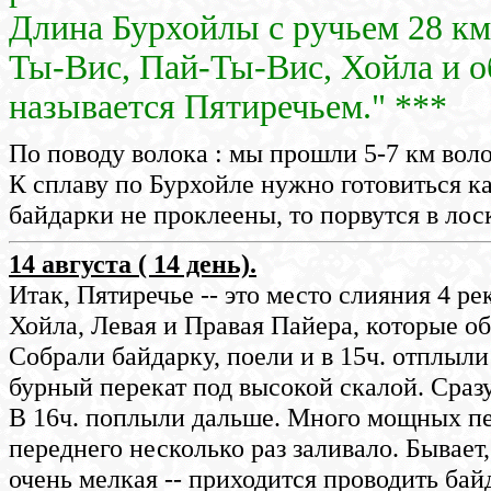
Длина Бурхойлы с ручьем 28 км.
Ты-Вис, Пай-Ты-Вис, Хойла и о
называется Пятиречьем." ***
По поводу волока : мы прошли 5-7 км вол
К сплаву по Бурхойле нужно готовиться к
байдарки не проклеены, то порвутся в лос
14 августа ( 14 день).
Итак, Пятиречье -- это место слияния 4 рек
Хойла, Левая и Правая Пайера, которые об
Собрали байдарку, поели и в 15ч. отплыл
бурный перекат под высокой скалой. Сразу
В 16ч. поплыли дальше. Много мощных пер
переднего несколько раз заливало. Бывает,
очень мелкая -- приходится проводить байд