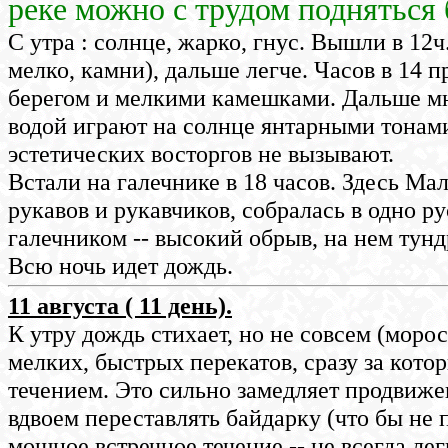
реке можно с трудом подняться 
С утра : солнце, жарко, гнус. Вышли в 12ч
мелко, камни), дальше легче. Часов в 14
берегом и мелкими камешками. Дальше мн
водой играют на солнце янтарными тонам
эстетических восторгов не вызывают.
Встали на галечнике в 18 часов. Здесь Ма
рукавов и рукавчиков, собралась в одно р
галечником -- высокий обрыв, на нем тунд
Всю ночь идет дождь.
11 августа ( 11 день).
К утру дождь стихает, но не совсем (моро
мелких, быстрых перекатов, сразу за ко
течением. Это сильно замедляет продвижен
вдвоем переставлять байдарку (что бы не п
мощное встречное течение -- не всегда лег